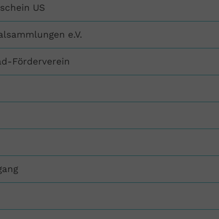
nschein US
alsammlungen e.V.
-Förderverein
gang