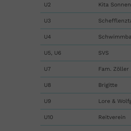
U2
Kita Sonne
U3
Schefflenzt
U4
Schwimmbad
U5, U6
SVS
U7
Fam. Zöller
U8
Brigitte
U9
Lore & Wolf
U10
Reitverein