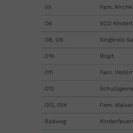
05
Fam. Kirchk
O6
SCO Kinder
O8, O9
Singkreis Sa
O10
Birgit
O11
Fam. Wohl
O12
Schutzgeme
O13, O14
Fam. Malsa
Radweg
Kinderfeue