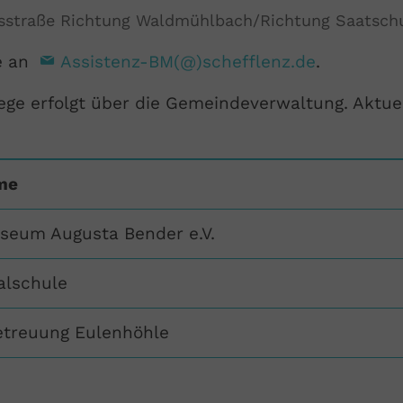
gsstraße Richtung Waldmühlbach/Richtung Saatsch
e an
Assistenz-BM(@)schefflenz.de
.
ge erfolgt über die Gemeindeverwaltung. Aktuel
me
seum Augusta Bender e.V.
alschule
etreuung Eulenhöhle