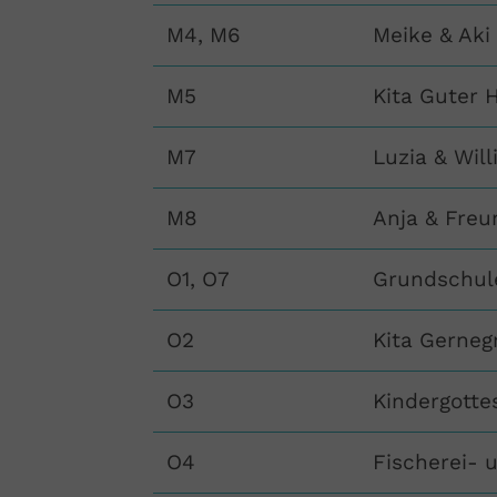
M4, M6
Meike & Aki
M5
Kita Guter H
M7
Luzia & Will
M8
Anja & Freu
O1, O7
Grundschul
O2
Kita Gerneg
O3
Kindergotte
O4
Fischerei- 