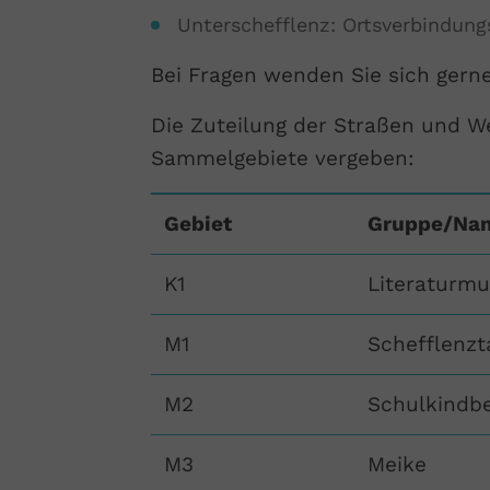
Unterschefflenz: Ortsverbindun
Bei Fragen wenden Sie sich gern
Die Zuteilung der Straßen und We
Sammelgebiete vergeben:
Gebiet
Gruppe/Na
K1
Literaturmu
M1
Schefflenzt
M2
Schulkindb
M3
Meike