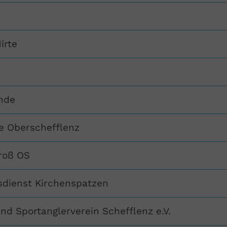
irte
i
nde
e Oberschefflenz
roß OS
sdienst Kirchenspatzen
und Sportanglerverein Schefflenz e.V.