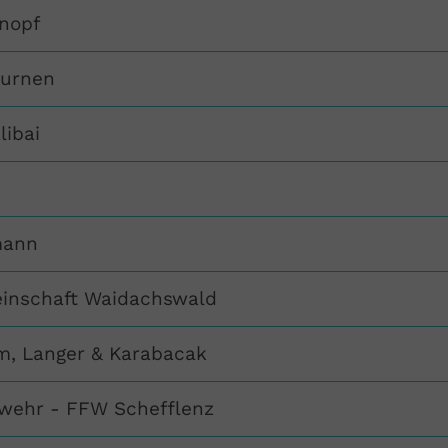
nopf
turnen
libai
mann
inschaft Waidachswald
m, Langer & Karabacak
rwehr - FFW Schefflenz