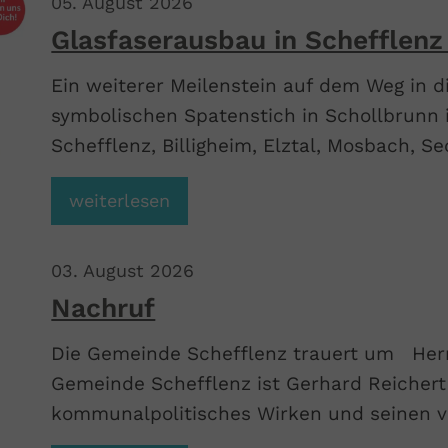
05
.
August
2026
Glasfaserausbau in Schefflenz 
Ein weiterer Meilenstein auf dem Weg in d
symbolischen Spatenstich in Schollbrunn i
Schefflenz, Billigheim, Elztal, Mosbach, S
gestartet. Gemeinsam geht es weiter in Ri
weiterlesen
03
.
August
2026
Nachruf
Die Gemeinde Schefflenz trauert um Her
Gemeinde Schefflenz ist Gerhard Reichert 
kommunalpolitisches Wirken und seinen v
Dank verpflichtet. Unser tiefes Mitgefühl 