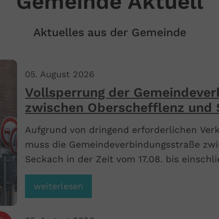
Gemeinde Aktuell
Aktuelles aus der Gemeinde
05
.
August
2026
Vollsperrung der Gemeindever
zwischen Oberschefflenz und 
19.08.2026
Aufgrund von dringend erforderlichen V
muss die Gemeindeverbindungsstraße zwi
Seckach in der Zeit vom 17.08. bis einschli
gesperrt werden. Die Umleitung muss übe
weiterlesen
Großeicholzheim erfolgen.