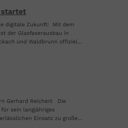
startet
ie digitale Zukunft: Mit dem
st der Glasfaserausbau in
eckach und Waldbrunn offiziell
chtung digitale Zukunft!
rn Gerhard Reichert Die
für sein langjähriges
erlässlichen Einsatz zu großem
gilt seiner Familie und allen