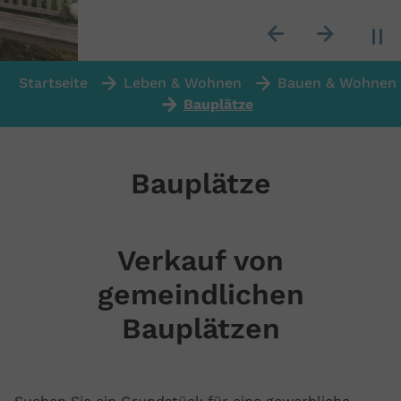
Previous
Next
You are here:
Startseite
Leben & Wohnen
Bauen & Wohnen
Bauplätze
Bauplätze
Verkauf von
gemeindlichen
Bauplätzen