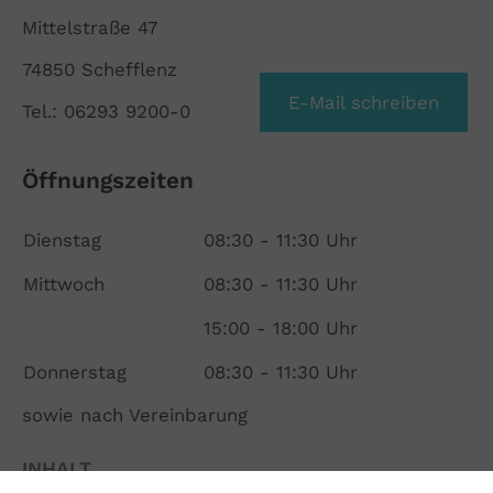
Mittelstraße 47
74850 Schefflenz
E-Mail schreiben
Tel.: 06293 9200-0
Öffnungszeiten
Dienstag
08:30 - 11:30 Uhr
Mittwoch
08:30 - 11:30 Uhr
15:00 - 18:00 Uhr
Donnerstag
08:30 - 11:30 Uhr
sowie nach Vereinbarung
INHALT