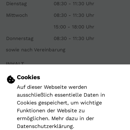
Dienstag
08:30 - 11:30 Uhr
Mittwoch
08:30 - 11:30 Uhr
15:00 - 18:00 Uhr
Donnerstag
08:30 - 11:30 Uhr
sowie nach Vereinbarung
INHALT
IMPRESSUM
Einstellungen zu Cookies und Barrier
Cookies
DATENSCHUTZERKLÄRUNG
Auf dieser Webseite werden
ERKLÄRUNG ZUR BARRIEREFREIHEIT
ausschließlich essentielle Daten in
Cookies gespeichert, um wichtige
Funktionen der Website zu
ermöglichen. Mehr dazu in der
Datenschutzerklärung.